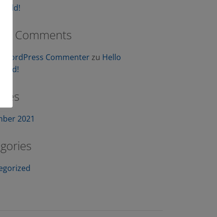
world!
ent Comments
A WordPress Commenter
zu
Hello
orld!
ives
ber 2021
gories
egorized