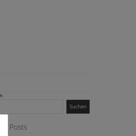
T
n
Suchen
nt Posts