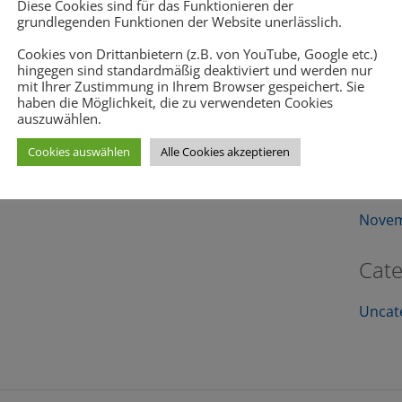
Diese Cookies sind für das Funktionieren der
Hello 
grundlegenden Funktionen der Website unerlässlich.
lo world!
Cookies von Drittanbietern (z.B. von YouTube, Google etc.)
Rec
hingegen sind standardmäßig deaktiviert und werden nur
mit Ihrer Zustimmung in Ihrem Browser gespeichert. Sie
haben die Möglichkeit, die zu verwendeten Cookies
auszuwählen.
w
post. Edit or delete it, then start writing!
Cookies auswählen
Alle Cookies akzeptieren
Arch
Novem
Cate
Uncat